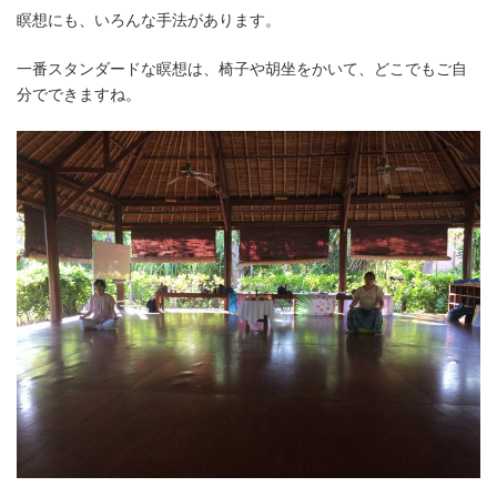
新
瞑想にも、いろんな手法があります。
日
時
一番スタンダードな瞑想は、椅子や胡坐をかいて、どこでもご自
:
分でできますね。