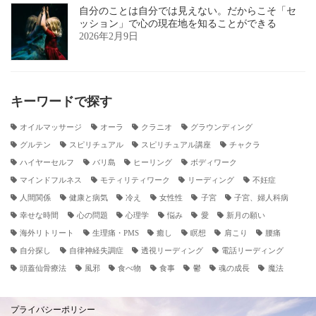
自分のことは自分では見えない。だからこそ「セ
ッション」で心の現在地を知ることができる
2026年2月9日
キーワードで探す
オイルマッサージ
オーラ
クラニオ
グラウンディング
グルテン
スピリチュアル
スピリチュアル講座
チャクラ
ハイヤーセルフ
バリ島
ヒーリング
ボディワーク
マインドフルネス
モティリティワーク
リーディング
不妊症
人間関係
健康と病気
冷え
女性性
子宮
子宮、婦人科病
幸せな時間
心の問題
心理学
悩み
愛
新月の願い
海外リトリート
生理痛・PMS
癒し
瞑想
肩こり
腰痛
自分探し
自律神経失調症
透視リーディング
電話リーディング
頭蓋仙骨療法
風邪
食べ物
食事
鬱
魂の成長
魔法
プライバシーポリシー