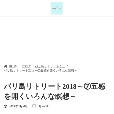
コ
ナ
ン
ビ
テ
ゲ
ン
ー
ツ
シ
へ
ョ
ス
ン
キ
に
ブログ
ッ
移
プ
動
HOME
ブログ
バリ島リトリート2018
バリ島リトリート2018～⑦五感を開くいろんな瞑想～
バリ島リトリート2018～⑦五感
を開くいろんな瞑想～
最
2019年3月20日
nijiiro444
終
更