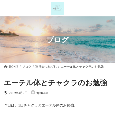
コ
ナ
ン
ビ
テ
ゲ
ン
ー
ツ
シ
へ
ョ
ス
ン
キ
に
ブログ
ッ
移
プ
動
HOME
ブログ
運営者つれづれ
エーテル体とチャクラのお勉強
エーテル体とチャクラのお勉強
最
2017年3月2日
nijiiro444
終
更
新
昨日は、1日チャクラとエーテル体のお勉強。
日
時