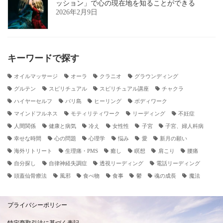
ッション」で心の現在地を知ることができる
2026年2月9日
キーワードで探す
オイルマッサージ
オーラ
クラニオ
グラウンディング
グルテン
スピリチュアル
スピリチュアル講座
チャクラ
ハイヤーセルフ
バリ島
ヒーリング
ボディワーク
マインドフルネス
モティリティワーク
リーディング
不妊症
人間関係
健康と病気
冷え
女性性
子宮
子宮、婦人科病
幸せな時間
心の問題
心理学
悩み
愛
新月の願い
海外リトリート
生理痛・PMS
癒し
瞑想
肩こり
腰痛
自分探し
自律神経失調症
透視リーディング
電話リーディング
頭蓋仙骨療法
風邪
食べ物
食事
鬱
魂の成長
魔法
プライバシーポリシー