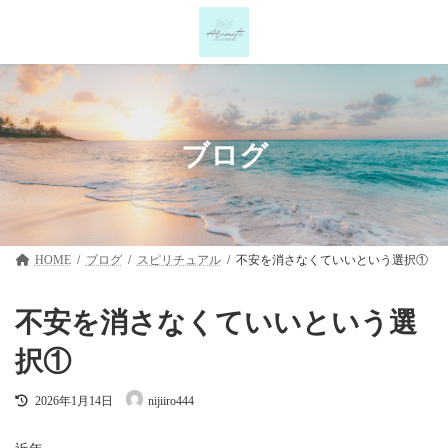
コ
ナ
ン
ビ
テ
ゲ
ン
ー
ツ
シ
へ
ョ
ス
ン
キ
に
ブログ
ッ
移
プ
動
HOME
ブログ
スピリチュアル
不安を消さなくていいという選択①
不安を消さなくていいという選
択①
最
2026年1月14日
nijiiro444
終
更
新