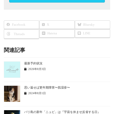
Facebook
X
Bluesky
Hatena
LINE
Threads
関連記事
最新予約状況
2026年8月3日
思い返せば更年期障害〜肌湿疹〜
2024年8月1日
バリ島の新年「ニュピ」は『宇宙を休ませ反省する日』