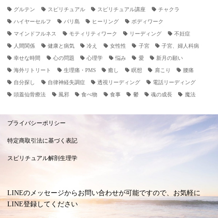
グルテン
スピリチュアル
スピリチュアル講座
チャクラ
ハイヤーセルフ
バリ島
ヒーリング
ボディワーク
マインドフルネス
モティリティワーク
リーディング
不妊症
人間関係
健康と病気
冷え
女性性
子宮
子宮、婦人科病
幸せな時間
心の問題
心理学
悩み
愛
新月の願い
海外リトリート
生理痛・PMS
癒し
瞑想
肩こり
腰痛
自分探し
自律神経失調症
透視リーディング
電話リーディング
頭蓋仙骨療法
風邪
食べ物
食事
鬱
魂の成長
魔法
プライバシーポリシー
特定商取引法に基づく表記
スピリチュアル解剖生理学
LINEのメッセージからお問い合わせが可能ですので、お気軽に
LINE登録してください