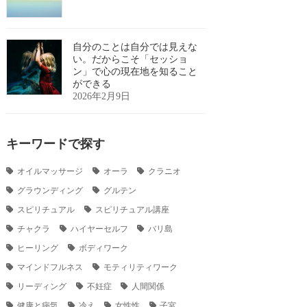
自分のことは自分では見えな
い。だからこそ「セッショ
ン」で心の現在地を知ること
ができる
2026年2月9日
キーワードで探す
オイルマッサージ
オーラ
クラニオ
グラウンディング
グルテン
スピリチュアル
スピリチュアル講座
チャクラ
ハイヤーセルフ
バリ島
ヒーリング
ボディワーク
マインドフルネス
モティリティワーク
リーディング
不妊症
人間関係
健康と病気
冷え
女性性
子宮