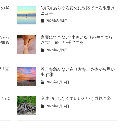
ラのギ
5月6月あらゆる変化に対応できる限定メ
ニュー
2026年5月4日
だから
言葉にできない“小さいなりの生きづら
を知る
さ”に、優しい手当てを
2026年2月9日
ず「真
答えを急がない在り方を、身体から思い
出す④
2026年1月14日
 宙ぶ
意味づけしなくていいという成熟さ②
2026年1月14日