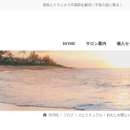
コ
ナ
透視とクラニオで不調和を解消！宇宙の波に乗る！
ン
ビ
テ
ゲ
ン
ー
ツ
シ
へ
ョ
ス
ン
HOME
サロン案内
個人セ
キ
に
ッ
移
プ
動
HOME
ブログ
スピリチュアル
わたしが悲し