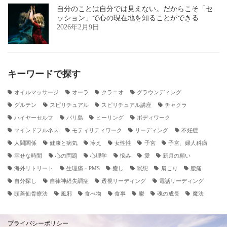
自分のことは自分では見えない。だからこそ「セ
ッション」で心の現在地を知ることができる
2026年2月9日
キーワードで探す
オイルマッサージ
オーラ
クラニオ
グラウンディング
グルテン
スピリチュアル
スピリチュアル講座
チャクラ
ハイヤーセルフ
バリ島
ヒーリング
ボディワーク
マインドフルネス
モティリティワーク
リーディング
不妊症
人間関係
健康と病気
冷え
女性性
子宮
子宮、婦人科病
幸せな時間
心の問題
心理学
悩み
愛
新月の願い
海外リトリート
生理痛・PMS
癒し
瞑想
肩こり
腰痛
自分探し
自律神経失調症
透視リーディング
電話リーディング
頭蓋仙骨療法
風邪
食べ物
食事
鬱
魂の成長
魔法
プライバシーポリシー