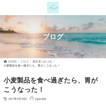
コ
ナ
ン
ビ
テ
ゲ
ン
ー
ツ
シ
へ
ョ
ス
ン
キ
に
ブログ
ッ
移
プ
動
HOME
ブログ
運営者つれづれ
小麦製品を食べ過ぎたら、胃がこうなった！
小麦製品を食べ過ぎたら、胃が
こうなった！
最
2017年2月10日
nijiiro444
終
更