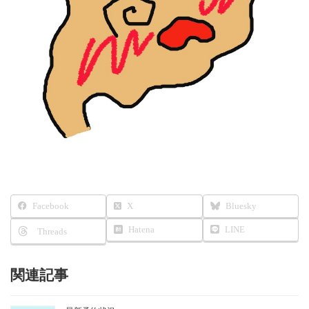
Facebook
X
Bluesky
Hatena
LINE
Threads
関連記事