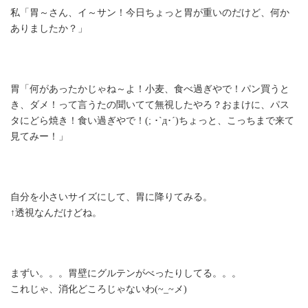
新
私「胃～さん、イ～サン！今日ちょっと胃が重いのだけど、何か
日
ありましたか？」
時
:
胃「何があったかじゃね～よ！小麦、食べ過ぎやで！パン買うと
き、ダメ！って言うたの聞いてて無視したやろ？おまけに、パス
タにどら焼き！食い過ぎやで！(; ･`д･´)ちょっと、こっちまで来て
見てみー！」
自分を小さいサイズにして、胃に降りてみる。
↑透視なんだけどね。
まずい。。。胃壁にグルテンがべったりしてる。。。
これじゃ、消化どころじゃないわ(~_~メ)