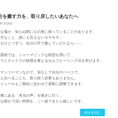
分を癒す力を、取り戻したいあなたへ
5年7月28日
さな傷が、知らぬ間に心の奥に残っていることがあります。
不尽なこと、誰にも言えないモヤモヤ。
れをひとつずつ、自分の手で癒していけたなら——
の講座では、シャーマニックな瞑想を用いて
ーラとチャクラの状態を整えるセルフヒーリング法を学びます。
全マンツーマンなので、安心して自分のペースで。
かと比べることも、取り繕う必要もありません。
ケジュールもご都合に合わせて柔軟に調整できます。
の奥にある「本当の声」を聴きに行く。
んな静かで深い時間を、ご一緒できたら嬉しいです。
続きを読む