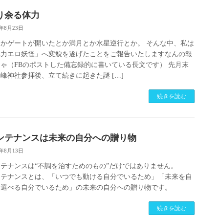
り余る体力
5年8月23日
かゲートが開いたとか満月とか水星逆行とか。 そんな中、私は
体力エロ妖怪」へ変貌を遂げたことをご報告いたしますなんの報
ゃ（FBのポストした備忘録的に書いている長文です） 先月末
峰神社参拝後、立て続きに起きた謎 […]
続きを読む
ンテナンスは未来の自分への贈り物
5年8月13日
テナンスは“不調を治すためのもの”だけではありません。
ンテナンスとは、「いつでも動ける自分でいるため」「未来を自
に選べる自分でいるため」の未来の自分への贈り物です。
続きを読む