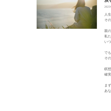
戻
202
人
そ
親
私
い
で
そ
瞑
確実
まず
あ