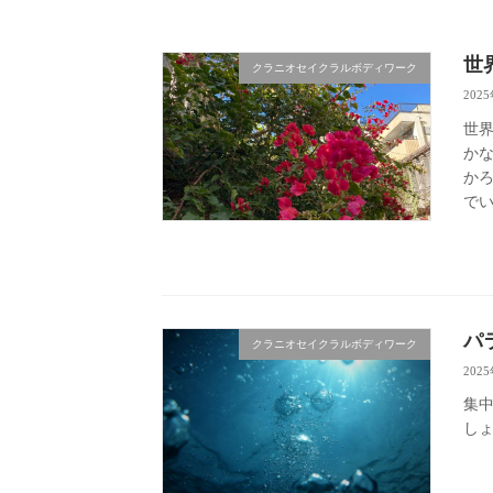
世
クラニオセイクラルボディワーク
202
世界
かな
かろ
でい
パ
クラニオセイクラルボディワーク
202
集
し