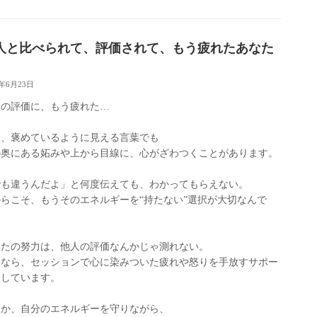
人と比べられて、評価されて、もう疲れたあなた
5年6月23日
人の評価に、もう疲れた…
見、褒めているように見える言葉でも
の奥にある妬みや上から目線に、心がざわつくことがあります。
でも違うんだよ」と何度伝えても、わかってもらえない。
らこそ、もうそのエネルギーを“持たない”選択が大切なんで
。
なたの努力は、他人の評価なんかじゃ測れない。
要なら、セッションで心に染みついた疲れや怒りを手放すサポー
もしています。
うか、自分のエネルギーを守りながら、