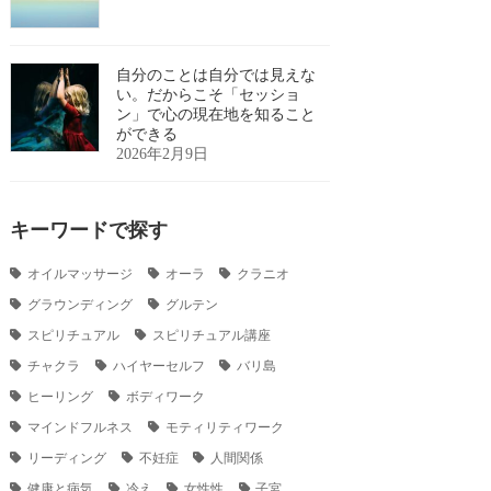
自分のことは自分では見えな
い。だからこそ「セッショ
ン」で心の現在地を知ること
ができる
2026年2月9日
キーワードで探す
オイルマッサージ
オーラ
クラニオ
グラウンディング
グルテン
スピリチュアル
スピリチュアル講座
チャクラ
ハイヤーセルフ
バリ島
ヒーリング
ボディワーク
マインドフルネス
モティリティワーク
リーディング
不妊症
人間関係
健康と病気
冷え
女性性
子宮