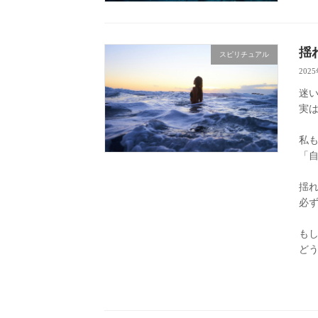
揺
スピリチュアル
202
迷
実は
私
「
揺
必ず
も
ど