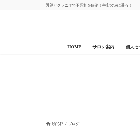
コ
ナ
透視とクラニオで不調和を解消！宇宙の波に乗る！
ン
ビ
テ
ゲ
ン
ー
ツ
シ
へ
ョ
ス
ン
HOME
サロン案内
個人セ
キ
に
ッ
移
プ
動
HOME
ブログ