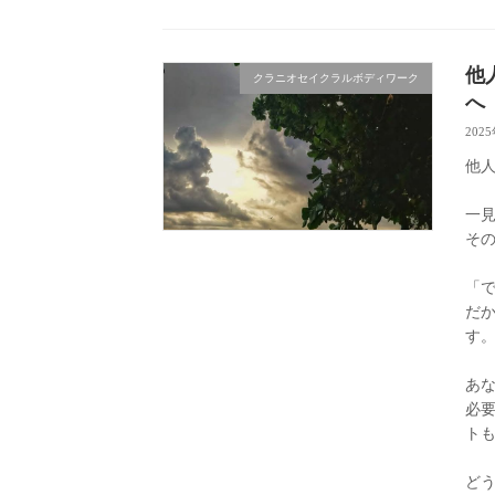
他
クラニオセイクラルボディワーク
へ
202
他
一
そ
「
だか
す
あ
必
ト
ど