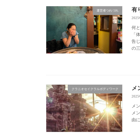
有
運営者つれづれ
202
何と
「
告じ
の三
メ
クラニオセイクラルボディワーク
202
メン
メ
由