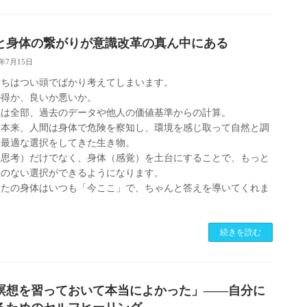
と身体の繋がりが意識改革の真ん中にある
5年7月15日
たちはつい頭でばかり考えてしまいます。
か得か、良いか悪いか。
れは全部、過去のデータや他人の価値基準からの計算。
も本来、人間は身体で危険を察知し、環境を感じ取って自然と調
し最適な選択をしてきた生き物。
（思考）だけでなく、身体（感覚）を土台にすることで、もっと
理のない選択ができるようになります。
なたの身体はいつも「今ここ」で、ちゃんと答えを導いてくれま
。
続きを読む
瞑想を習っておいて本当によかった」——自分に