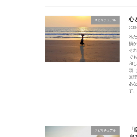
心
スピリチュアル
202
私
損
そ
で
和
頭
無
あ
す
「
スピリチュアル