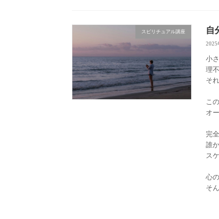
自
スピリチュアル講座
202
小
理
そ
こ
オ
完
誰
ス
心
そ