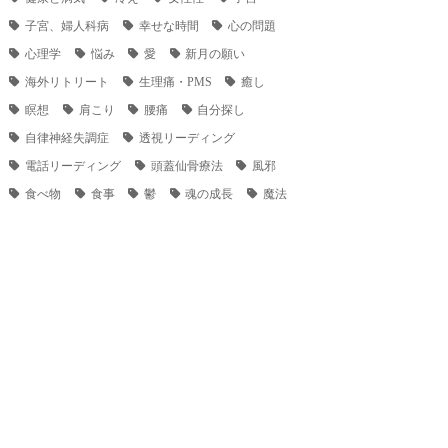
子宮、婦人科病
幸せな時間
心の問題
心理学
悩み
愛
新月の願い
海外リトリート
生理痛・PMS
癒し
瞑想
肩こり
腰痛
自分探し
自律神経失調症
透視リーディング
電話リーディング
頭蓋仙骨療法
風邪
食べ物
食事
鬱
魂の成長
魔法