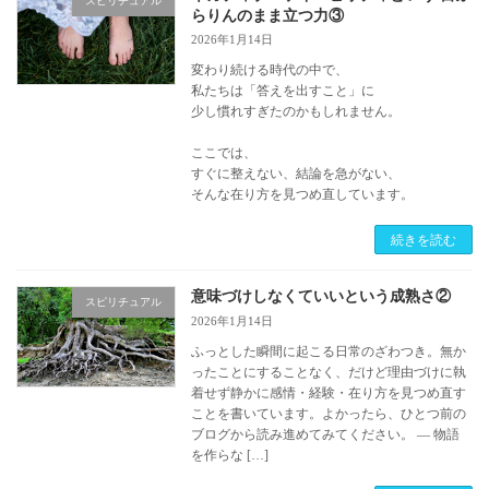
スピリチュアル
らりんのまま立つ力③
2026年1月14日
変わり続ける時代の中で、
私たちは「答えを出すこと」に
少し慣れすぎたのかもしれません。
ここでは、
すぐに整えない、結論を急がない、
そんな在り方を見つめ直しています。
続きを読む
意味づけしなくていいという成熟さ②
スピリチュアル
2026年1月14日
ふっとした瞬間に起こる日常のざわつき。無か
ったことにすることなく、だけど理由づけに執
着せず静かに感情・経験・在り方を見つめ直す
ことを書いています。よかったら、ひとつ前の
ブログから読み進めてみてください。 ― 物語
を作らな […]