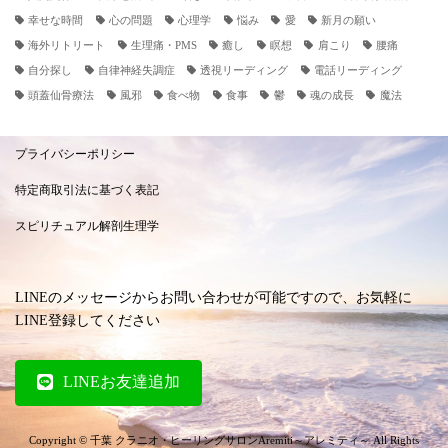
幸せな時間
心の問題
心理学
悩み
愛
新月の願い
海外リトリート
生理痛・PMS
癒し
瞑想
肩こり
腰痛
自分探し
自律神経失調症
透視リーディング
電話リーディング
頭蓋仙骨療法
風邪
食べ物
食事
鬱
魂の成長
魔法
プライバシーポリシー
特定商取引法に基づく表記
スピリチュアル解剖生理学
LINEのメッセージからお問い合わせが可能ですので、お気軽に
LINE登録してください
LINEお友達追加
Copyright © 千葉 クラニオ・ヒーリングサロンAremiti～アレミティ～ All Rights