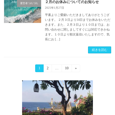
２月のお休みについてのお知らせ
運営者つれづれ
2025年1月27日
平素よりご愛顧いただきましてありがとうござ
います。 ２月３日より14日までお休みをいただ
きます。また、２月３日より１０日までは、お
問い合わせに関しましてすぐには対応できかね
ます。１０日より順次返信いたしますので、気
長にお […]
続きを読む
投
固
1
固
2
…
固
10
»
定
定
定
稿
ペ
ペ
ペ
ー
ー
ー
の
ジ
ジ
ジ
ペ
ー
ジ