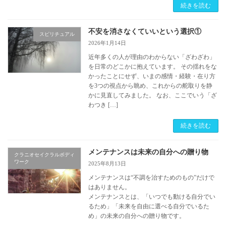
続きを読む
不安を消さなくていいという選択①
スピリチュアル
2026年1月14日
近年多くの人が理由のわからない「ざわざわ」
を日常のどこかに抱えています。 その揺れをな
かったことにせず、いまの感情・経験・在り方
を3つの視点から眺め、これからの舵取りを静
かに見直してみました。 なお、ここでいう「ざ
わつき […]
続きを読む
メンテナンスは未来の自分への贈り物
クラニオセイクラルボディ
ワーク
2025年8月13日
メンテナンスは“不調を治すためのもの”だけで
はありません。
メンテナンスとは、「いつでも動ける自分でい
るため」「未来を自由に選べる自分でいるた
め」の未来の自分への贈り物です。