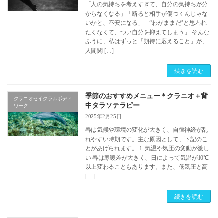
「人の気持ちを考えすぎて、自分の気持ちが分
からなくなる」「断ると相手が傷つくんじゃな
いかと、不安になる」「“わがままだ”と思われ
たくなくて、つい自分を抑えてしまう」 そんな
ふうに、私はずっと「期待に応えること」が、
人間関 […]
続きを読む
季節のおすすめメニュー＊クラニオ＋背
クラニオセイクラルボディ
中タラソテラピー
ワーク
2025年2月25日
春は気候や環境の変化が大きく、自律神経が乱
れやすい時期です。主な原因として、下記のこ
とがあげられます。 1. 気温や気圧の変動が激し
い 春は寒暖差が大きく、日によって気温が10℃
以上変わることもあります。また、低気圧と高
[…]
続きを読む