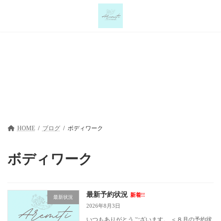
コ
ナ
ン
ビ
テ
ゲ
ン
ー
ツ
シ
へ
ョ
ス
ン
キ
に
ブログ
ッ
移
プ
動
HOME
ブログ
ボディワーク
ボディワーク
最新予約状況
新着!!
最新状況
2026年8月3日
いつもありがとうございます。 ＜８月の予約状