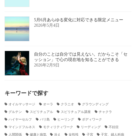
5月6月あらゆる変化に対応できる限定メニュー
2026年5月4日
自分のことは自分では見えない。だからこそ「セ
ッション」で心の現在地を知ることができる
2026年2月9日
キーワードで探す
オイルマッサージ
オーラ
クラニオ
グラウンディング
グルテン
スピリチュアル
スピリチュアル講座
チャクラ
ハイヤーセルフ
バリ島
ヒーリング
ボディワーク
マインドフルネス
モティリティワーク
リーディング
不妊症
人間関係
健康と病気
冷え
女性性
子宮
子宮、婦人科病