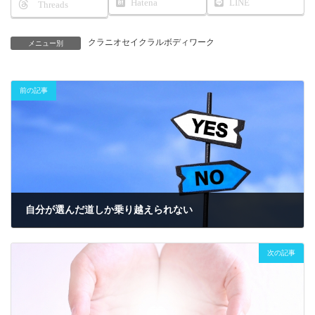
Hatena
LINE
Threads
クラニオセイクラルボディワーク
メニュー別
前の記事
自分が選んだ道しか乗り越えられない
2021年2月13日
次の記事