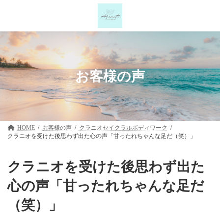
コ
ナ
ン
ビ
テ
ゲ
ン
ー
ツ
シ
へ
ョ
ス
ン
キ
に
お客様の声
ッ
移
プ
動
HOME
お客様の声
クラニオセイクラルボディワーク
クラニオを受けた後思わず出た心の声「甘ったれちゃんな足だ（笑）」
クラニオを受けた後思わず出た
心の声「甘ったれちゃんな足だ
（笑）」