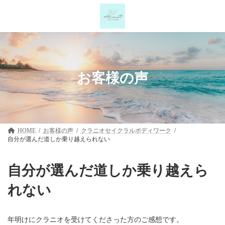
コ
ナ
ン
ビ
テ
ゲ
ン
ー
ツ
シ
へ
ョ
ス
ン
キ
に
お客様の声
ッ
移
プ
動
HOME
お客様の声
クラニオセイクラルボディワーク
自分が選んだ道しか乗り越えられない
自分が選んだ道しか乗り越えら
れない
年明けにクラニオを受けてくださった方のご感想です。