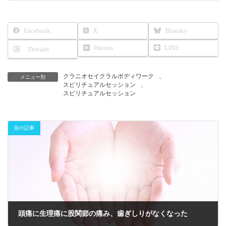
Facebook
X
Bluesky
Hatena
LINE
Threads
クラニオセイクラルボディワーク
、
メニュー別
スピリチュアルセッション
、
スピリチュアルセッション
前の記事
頭痛に生理痛に股関節の痛み、歯ぎしりがなくなった