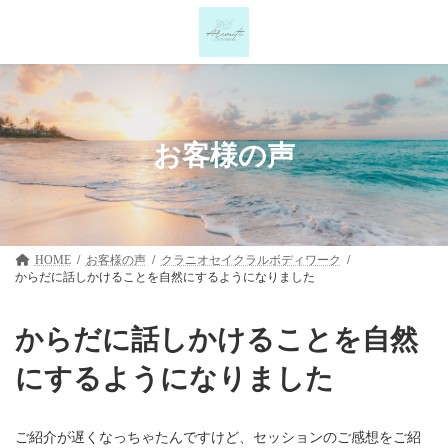
コ
ナ
ン
ビ
テ
ゲ
ン
ー
ツ
シ
へ
ョ
ス
ン
キ
に
お客様の声
ッ
移
プ
動
HOME
お客様の声
クラニオセイクラルボディワーク
からだに話しかけることを自然にするようになりました
からだに話しかけることを自然
にするようになりました
ご紹介が遅くなっちゃたんですけど、セッションのご感想をご紹